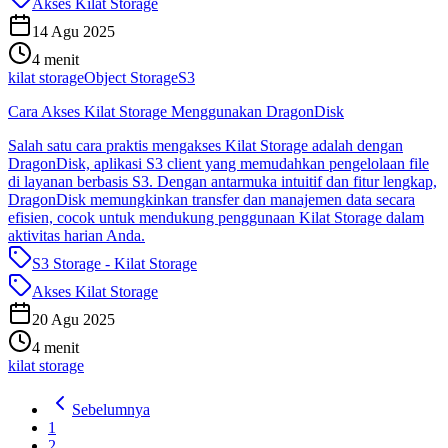
Akses Kilat Storage
14 Agu 2025
4 menit
kilat storage
Object Storage
S3
Cara Akses Kilat Storage Menggunakan DragonDisk
Salah satu cara praktis mengakses Kilat Storage adalah dengan
DragonDisk, aplikasi S3 client yang memudahkan pengelolaan file
di layanan berbasis S3. Dengan antarmuka intuitif dan fitur lengkap,
DragonDisk memungkinkan transfer dan manajemen data secara
efisien, cocok untuk mendukung penggunaan Kilat Storage dalam
aktivitas harian Anda.
S3 Storage - Kilat Storage
Akses Kilat Storage
20 Agu 2025
4 menit
kilat storage
Sebelumnya
1
2