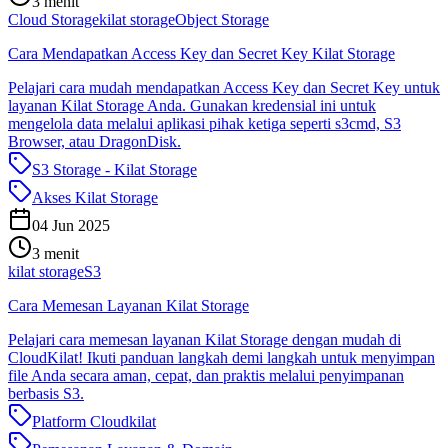
3 menit
Cloud Storage
kilat storage
Object Storage
Cara Mendapatkan Access Key dan Secret Key Kilat Storage
Pelajari cara mudah mendapatkan Access Key dan Secret Key untuk
layanan Kilat Storage Anda. Gunakan kredensial ini untuk
mengelola data melalui aplikasi pihak ketiga seperti s3cmd, S3
Browser, atau DragonDisk.
S3 Storage - Kilat Storage
Akses Kilat Storage
04 Jun 2025
3 menit
kilat storage
S3
Cara Memesan Layanan Kilat Storage
Pelajari cara memesan layanan Kilat Storage dengan mudah di
CloudKilat! Ikuti panduan langkah demi langkah untuk menyimpan
file Anda secara aman, cepat, dan praktis melalui penyimpanan
berbasis S3.
Platform Cloudkilat