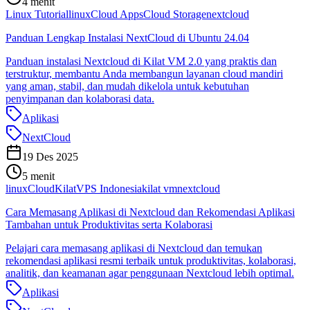
4 menit
Linux Tutorial
linux
Cloud Apps
Cloud Storage
nextcloud
Panduan Lengkap Instalasi NextCloud di Ubuntu 24.04
Panduan instalasi Nextcloud di Kilat VM 2.0 yang praktis dan
terstruktur, membantu Anda membangun layanan cloud mandiri
yang aman, stabil, dan mudah dikelola untuk kebutuhan
penyimpanan dan kolaborasi data.
Aplikasi
NextCloud
19 Des 2025
5 menit
linux
CloudKilat
VPS Indonesia
kilat vm
nextcloud
Cara Memasang Aplikasi di Nextcloud dan Rekomendasi Aplikasi
Tambahan untuk Produktivitas serta Kolaborasi
Pelajari cara memasang aplikasi di Nextcloud dan temukan
rekomendasi aplikasi resmi terbaik untuk produktivitas, kolaborasi,
analitik, dan keamanan agar penggunaan Nextcloud lebih optimal.
Aplikasi