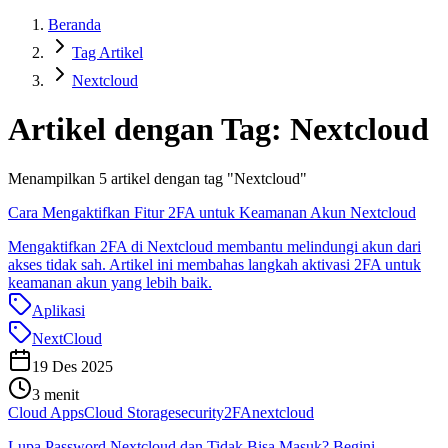
Beranda
Tag Artikel
Nextcloud
Artikel dengan Tag:
Nextcloud
Menampilkan
5
artikel dengan tag "
Nextcloud
"
Cara Mengaktifkan Fitur 2FA untuk Keamanan Akun Nextcloud
Mengaktifkan 2FA di Nextcloud membantu melindungi akun dari
akses tidak sah. Artikel ini membahas langkah aktivasi 2FA untuk
keamanan akun yang lebih baik.
Aplikasi
NextCloud
19 Des 2025
3 menit
Cloud Apps
Cloud Storage
security
2FA
nextcloud
Lupa Password Nextcloud dan Tidak Bisa Masuk? Begini