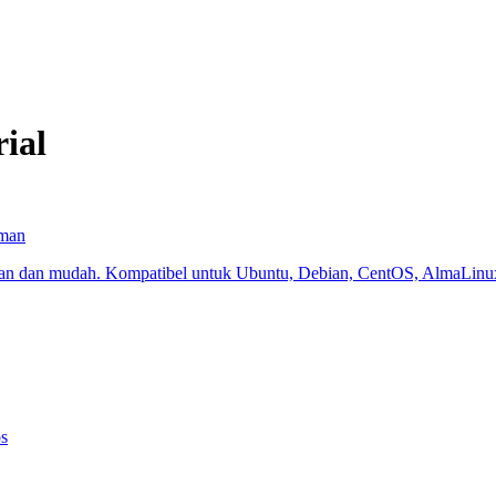
ial
Aman
n dan mudah. Kompatibel untuk Ubuntu, Debian, CentOS, AlmaLinux,
s