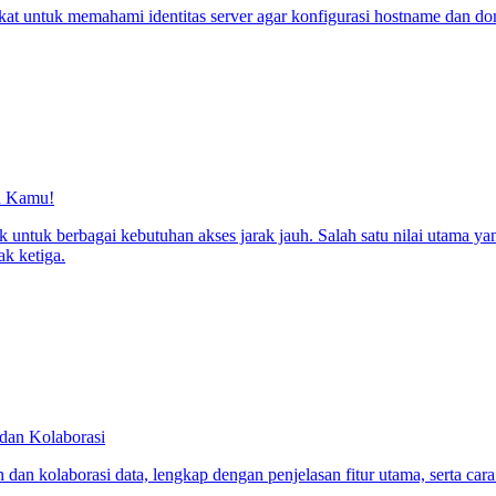
gkat untuk memahami identitas server agar konfigurasi hostname dan do
uh Kamu!
tuk berbagai kebutuhan akses jarak jauh. Salah satu nilai utama ya
ak ketiga.
dan Kolaborasi
an kolaborasi data, lengkap dengan penjelasan fitur utama, serta cara