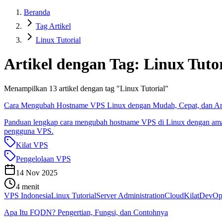
Beranda
Tag Artikel
Linux Tutorial
Artikel dengan Tag:
Linux Tutor
Menampilkan
13
artikel dengan tag "
Linux Tutorial
"
Cara Mengubah Hostname VPS Linux dengan Mudah, Cepat, dan 
Panduan lengkap cara mengubah hostname VPS di Linux dengan ama
pengguna VPS.
Kilat VPS
Pengelolaan VPS
14 Nov 2025
4 menit
VPS Indonesia
Linux Tutorial
Server Administration
CloudKilat
DevOp
Apa Itu FQDN? Pengertian, Fungsi, dan Contohnya