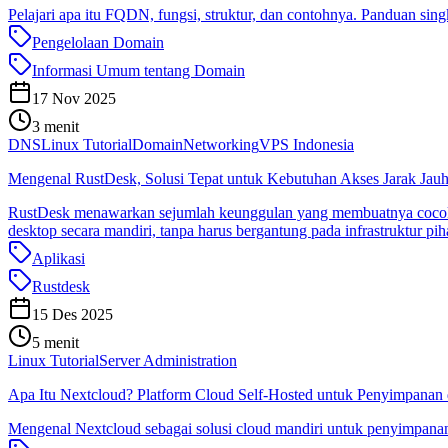
Pelajari apa itu FQDN, fungsi, struktur, dan contohnya. Panduan sin
Pengelolaan Domain
Informasi Umum tentang Domain
17 Nov 2025
3 menit
DNS
Linux Tutorial
Domain
Networking
VPS Indonesia
Mengenal RustDesk, Solusi Tepat untuk Kebutuhan Akses Jarak Ja
RustDesk menawarkan sejumlah keunggulan yang membuatnya cocok un
desktop secara mandiri, tanpa harus bergantung pada infrastruktur pih
Aplikasi
Rustdesk
15 Des 2025
5 menit
Linux Tutorial
Server Administration
Apa Itu Nextcloud? Platform Cloud Self-Hosted untuk Penyimpanan 
Mengenal Nextcloud sebagai solusi cloud mandiri untuk penyimpanan d