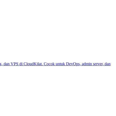
 dan VPS di CloudKilat. Cocok untuk DevOps, admin server, dan