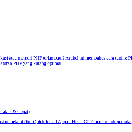
kusi atau memori PHP terlampaui? Artikel ini membahas cara tuning PH
gaturan PHP yang kurang optimal.
Praktis & Cepat)
nstan melalui fitur Quick Install App di HestiaCP. Cocok untuk pemul