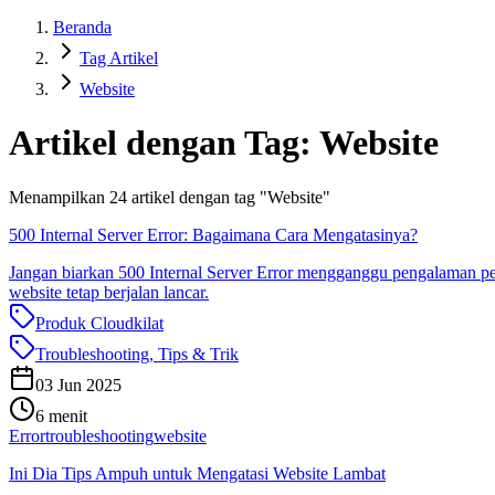
Beranda
Tag Artikel
Website
Artikel dengan Tag:
Website
Menampilkan
24
artikel dengan tag "
Website
"
500 Internal Server Error: Bagaimana Cara Mengatasinya?
Jangan biarkan 500 Internal Server Error mengganggu pengalaman pe
website tetap berjalan lancar.
Produk Cloudkilat
Troubleshooting, Tips & Trik
03 Jun 2025
6 menit
Error
troubleshooting
website
Ini Dia Tips Ampuh untuk Mengatasi Website Lambat