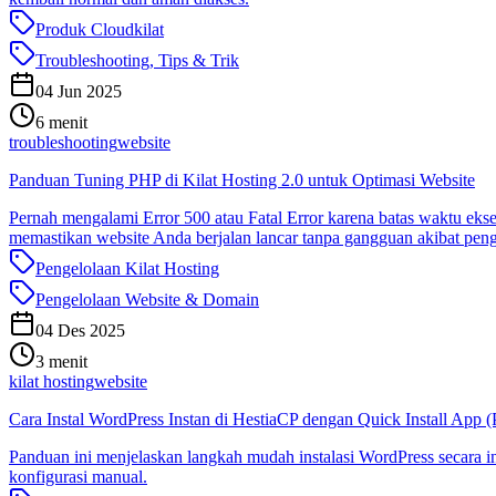
Produk Cloudkilat
Troubleshooting, Tips & Trik
04 Jun 2025
6 menit
troubleshooting
website
Panduan Tuning PHP di Kilat Hosting 2.0 untuk Optimasi Website
Pernah mengalami Error 500 atau Fatal Error karena batas waktu ekse
memastikan website Anda berjalan lancar tanpa gangguan akibat pen
Pengelolaan Kilat Hosting
Pengelolaan Website & Domain
04 Des 2025
3 menit
kilat hosting
website
Cara Instal WordPress Instan di HestiaCP dengan Quick Install App (
Panduan ini menjelaskan langkah mudah instalasi WordPress secara i
konfigurasi manual.