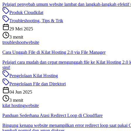
Pelajari penyebab umum website lambat dan langkah-langkah efekt
Produk Cloudkilat
Troubleshooting, Tips & Trik
29 Mei 2025
3 menit
troubleshoot
website
Cara Unggah File di Kilat Hosting 2.0 via File Manager
Pelajari cara mudah dan cepat mengunggah file ke Kilat Hosting 2.0 
sini!
Pengelolaan Kilat Hosting
Pengelolaan File dan Direktori
04 Jun 2025
3 menit
kilat hosting
website
Panduan Sederhana Atasi Redirect Loop di Cloudflare
Bingung kenapa website menampilkan error redirect loop saat pakai
kembali normal dan aman diakses.