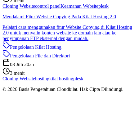
2 menit
Cloning Website
control panel
Keamanan Website
plesk
Mendalami Fitur Website Copying Pada Kilat Hosting 2.0
Pelajari cara menggunakan fitur Website Copying di Kilat Hosting
2.0 untuk menyalin konten website ke domain lain atau ke
penyimpanan FTP eksternal dengan mudah.
Pengelolaan Kilat Hosting
Pengelolaan File dan Direktori
03 Jun 2025
3 menit
Cloning Website
hosting
kilat hosting
plesk
©
2026
Basis Pengetahuan Cloudkilat. Hak Cipta Dilindungi.
|