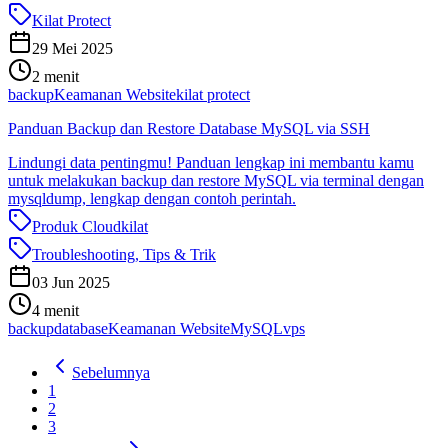
Kilat Protect
29 Mei 2025
2 menit
backup
Keamanan Website
kilat protect
Panduan Backup dan Restore Database MySQL via SSH
Lindungi data pentingmu! Panduan lengkap ini membantu kamu
untuk melakukan backup dan restore MySQL via terminal dengan
mysqldump, lengkap dengan contoh perintah.
Produk Cloudkilat
Troubleshooting, Tips & Trik
03 Jun 2025
4 menit
backup
database
Keamanan Website
MySQL
vps
Sebelumnya
1
2
3