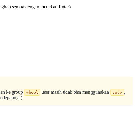
songkan semua dengan menekan Enter).
kan ke group
user masih tidak bisa menggunakan
,
wheel
sudo
i depannya).