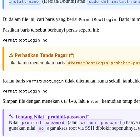
(Debian/Ubuntu) atau
install nano
sudo dnf install nan
Di dalam file ini, cari baris yang berisi
. Baris ini
PermitRootLogin
Pastikan baris tersebut berbunyi persis seperti ini:
⚠️ Perhatikan Tanda Pagar (#)
Jika kamu menemukan baris
#PermitRootLogin prohibit-pa
Kalau baris
tidak ditemukan sama sekali, tambahka
PermitRootLogin
Simpan file dengan menekan
, lalu
, kemudian tutup d
Ctrl+O
Enter
🔧 Tentang Nilai "prohibit-password"
Nilai
(atau
) hanya 
prohibit-password
without-password
gunakan nilai
agar akses root via SSH diblokir sepenuhnya, 
no