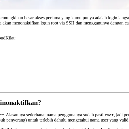
kemungkinan besar akses pertama yang kamu punya adalah login langs
a akan menonaktifkan login root via SSH dan menggantinya dengan cara 
udKilat:
inonaktifkan?
rce
. Alasannya sederhana: nama penggunanya sudah pasti
, jadi p
root
uk penyerang) untuk terlebih dahulu mengetahui nama user yang valid