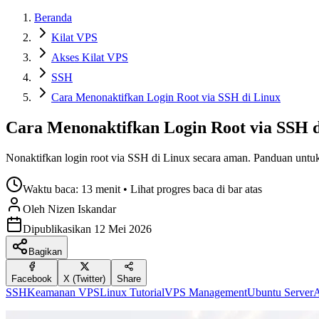
Beranda
Kilat VPS
Akses Kilat VPS
SSH
Cara Menonaktifkan Login Root via SSH di Linux
Cara Menonaktifkan Login Root via SSH d
Nonaktifkan login root via SSH di Linux secara aman. Panduan untu
Waktu baca:
13 menit
• Lihat progres baca di bar atas
Oleh
Nizen
Iskandar
Dipublikasikan
12 Mei 2026
Bagikan
Facebook
X (Twitter)
Share
SSH
Keamanan VPS
Linux Tutorial
VPS Management
Ubuntu Server