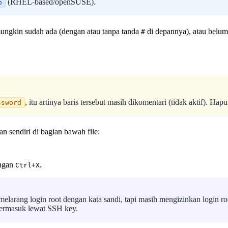
(RHEL-based/openSUSE).
o
 mungkin sudah ada (dengan atau tanpa tanda
di depannya), atau belum
#
, itu artinya baris tersebut masih dikomentari (tidak aktif). Hap
ssword
n sendiri di bagian bawah file:
engan
.
Ctrl+X
melarang login root dengan kata sandi, tapi masih mengizinkan login 
termasuk lewat SSH key.