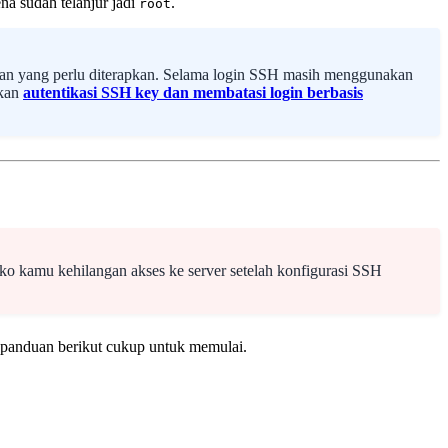
ena sudah telanjur jadi
.
root
ngan yang perlu diterapkan. Selama login SSH masih menggunakan
akan
autentikasi SSH key dan membatasi login berbasis
siko kamu kehilangan akses ke server setelah konfigurasi SSH
 panduan berikut cukup untuk memulai.