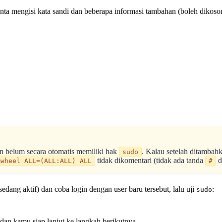
inta mengisi kata sandi dan beberapa informasi tambahan (boleh diko
 belum secara otomatis memiliki hak
. Kalau setelah ditambah
sudo
tidak dikomentari (tidak ada tanda
d
%wheel ALL=(ALL:ALL) ALL
#
sedang aktif) dan coba login dengan user baru tersebut, lalu uji
:
sudo
 dan kamu siap lanjut ke langkah berikutnya.