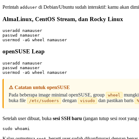
Perintah
di Debian/Ubuntu sudah interaktif: kamu akan dim
adduser
AlmaLinux, CentOS Stream, dan Rocky Linux
useradd namauser

passwd namauser

openSUSE Leap
useradd namauser

passwd namauser

⚠️ Catatan untuk openSUSE
Pada beberapa image minimal openSUSE, group
mungkin
wheel
buka file
dengan
dan pastikan baris
/etc/sudoers
visudo
Setelah user dibuat, buka
sesi SSH baru
(jangan tutup sesi root yang 
Kalau outputnya
, berarti user sudah dikonfigurasi dengan benar
root