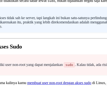
itif dilakukan secara sadar lewat
, bukan dijalankan begitu saja kar
sudo
es tidak sah ke server, tapi langkah ini bukan satu-satunya perlindu
. Dikarenakan itu, praktik yang lebih direkomendasikan adalah menggun
p.
kses Sudo
iki user non-root yang dapat menjalankan
. Kalau tidak, ada ri
sudo
tama kalinya kamu
membuat user non-root dengan akses sudo
di Linux,