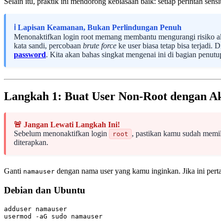
Selain itu, praktik ini mendorong kebiasaan baik: setiap perintah sens
ℹ️ Lapisan Keamanan, Bukan Perlindungan Penuh
Menonaktifkan login root memang membantu mengurangi risiko aks
kata sandi, percobaan
brute force
ke user biasa tetap bisa terjadi
password
. Kita akan bahas singkat mengenai ini di bagian penutu
Langkah 1: Buat User Non-Root dengan A
🚨 Jangan Lewati Langkah Ini!
Sebelum menonaktifkan login
, pastikan kamu sudah memil
root
diterapkan.
Ganti
dengan nama user yang kamu inginkan. Jika ini per
namauser
Debian dan Ubuntu
adduser namauser
