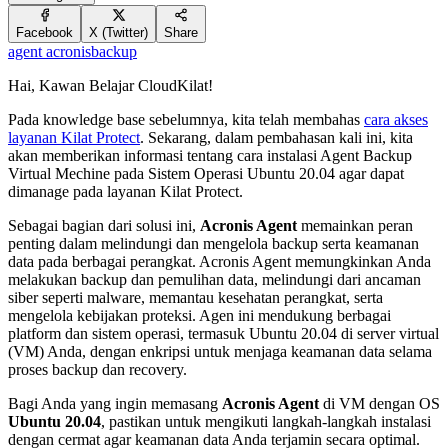
Facebook
X (Twitter)
Share
agent acronis
backup
Hai, Kawan Belajar CloudKilat!
Pada knowledge base sebelumnya, kita telah membahas
cara akses
layanan Kilat Protect
. Sekarang, dalam pembahasan kali ini, kita
akan memberikan informasi tentang cara instalasi Agent Backup
Virtual Mechine pada Sistem Operasi Ubuntu 20.04 agar dapat
dimanage pada layanan Kilat Protect.
Sebagai bagian dari solusi ini,
Acronis Agent
memainkan peran
penting dalam melindungi dan mengelola backup serta keamanan
data pada berbagai perangkat. Acronis Agent memungkinkan Anda
melakukan backup dan pemulihan data, melindungi dari ancaman
siber seperti malware, memantau kesehatan perangkat, serta
mengelola kebijakan proteksi. Agen ini mendukung berbagai
platform dan sistem operasi, termasuk Ubuntu 20.04 di server virtual
(VM) Anda, dengan enkripsi untuk menjaga keamanan data selama
proses backup dan recovery.
Bagi Anda yang ingin memasang
Acronis Agent
di VM dengan OS
Ubuntu 20.04
, pastikan untuk mengikuti langkah-langkah instalasi
dengan cermat agar keamanan data Anda terjamin secara optimal.