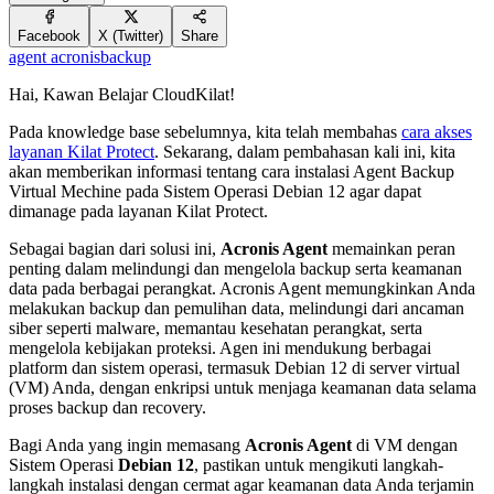
Facebook
X (Twitter)
Share
agent acronis
backup
Hai, Kawan Belajar CloudKilat!
Pada knowledge base sebelumnya, kita telah membahas
cara akses
layanan Kilat Protect
. Sekarang, dalam pembahasan kali ini, kita
akan memberikan informasi tentang cara instalasi Agent Backup
Virtual Mechine pada Sistem Operasi Debian 12 agar dapat
dimanage pada layanan Kilat Protect.
Sebagai bagian dari solusi ini,
Acronis Agent
memainkan peran
penting dalam melindungi dan mengelola backup serta keamanan
data pada berbagai perangkat. Acronis Agent memungkinkan Anda
melakukan backup dan pemulihan data, melindungi dari ancaman
siber seperti malware, memantau kesehatan perangkat, serta
mengelola kebijakan proteksi. Agen ini mendukung berbagai
platform dan sistem operasi, termasuk Debian 12 di server virtual
(VM) Anda, dengan enkripsi untuk menjaga keamanan data selama
proses backup dan recovery.
Bagi Anda yang ingin memasang
Acronis Agent
di VM dengan
Sistem Operasi
Debian 12
, pastikan untuk mengikuti langkah-
langkah instalasi dengan cermat agar keamanan data Anda terjamin