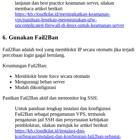
lanjutan dan best practice keamanan server, silakan
membaca artikel berikut:
https://kb.cloudkilat.id/meningkatkan-keamanan-
vps/panduan-lengkap-menggunakan-ufw-
uncomplicated-firewall-di-linux-untuk-keamanan-server
6. Gunakan Fail2Ban
Fail2Ban adalah tool yang memblokir IP secara otomatis jika terjadi
percobaan login gagal berulang.
Keuntungan Fail2Ban:
Memblokir brute force secara otomatis
Mengurangi beban server
Mudah dikonfigurasi
Pastikan Fail2Ban aktif dan memonitor log SSH.
Untuk panduan lengkap instalasi dan konfigurasi
Fail2Ban sebagai pengamanan VPS, termasuk
pengaturan jail SSH dan penyesuaian kebijakan
pemblokiran, silakan merujuk ke artikel berikut:
https://kb.cloudkilat.id/instalasi-dan-
konfigurasi/instalasi-dan-konfigurasi-fail2ban-sebagai-