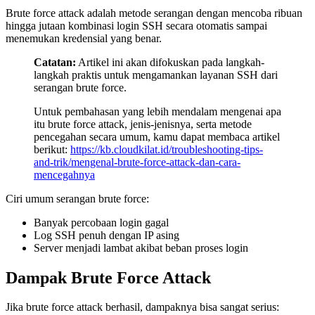
Brute force attack adalah metode serangan dengan mencoba ribuan
hingga jutaan kombinasi login SSH secara otomatis sampai
menemukan kredensial yang benar.
Catatan:
Artikel ini akan difokuskan pada langkah-
langkah praktis untuk mengamankan layanan SSH dari
serangan brute force.
Untuk pembahasan yang lebih mendalam mengenai apa
itu brute force attack, jenis-jenisnya, serta metode
pencegahan secara umum, kamu dapat membaca artikel
berikut:
https://kb.cloudkilat.id/troubleshooting-tips-
and-trik/mengenal-brute-force-attack-dan-cara-
mencegahnya
Ciri umum serangan brute force:
Banyak percobaan login gagal
Log SSH penuh dengan IP asing
Server menjadi lambat akibat beban proses login
Dampak Brute Force Attack
Jika brute force attack berhasil, dampaknya bisa sangat serius: