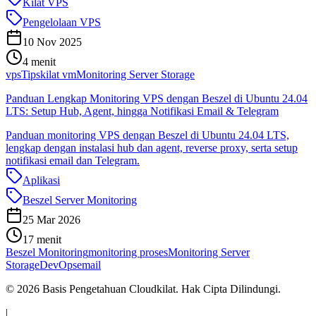
Kilat VPS
Pengelolaan VPS
10 Nov 2025
4 menit
vps
Tips
kilat vm
Monitoring Server Storage
Panduan Lengkap Monitoring VPS dengan Beszel di Ubuntu 24.04
LTS: Setup Hub, Agent, hingga Notifikasi Email & Telegram
Panduan monitoring VPS dengan Beszel di Ubuntu 24.04 LTS,
lengkap dengan instalasi hub dan agent, reverse proxy, serta setup
notifikasi email dan Telegram.
Aplikasi
Beszel Server Monitoring
25 Mar 2026
17 menit
Beszel Monitoring
monitoring proses
Monitoring Server
Storage
DevOps
email
©
2026
Basis Pengetahuan Cloudkilat. Hak Cipta Dilindungi.
|