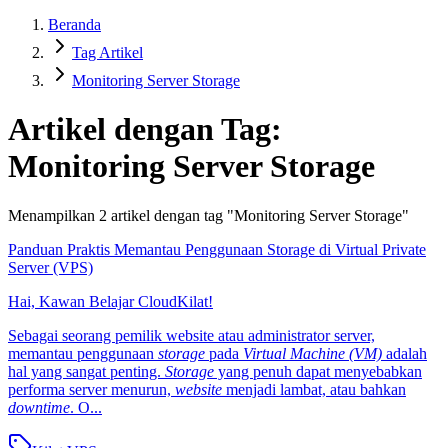
Beranda
Tag Artikel
Monitoring Server Storage
Artikel dengan Tag:
Monitoring Server Storage
Menampilkan
2
artikel dengan tag "
Monitoring Server Storage
"
Panduan Praktis Memantau Penggunaan Storage di Virtual Private
Server (VPS)
Hai, Kawan Belajar CloudKilat!
Sebagai seorang pemilik website atau administrator server,
memantau penggunaan
storage
pada
Virtual Machine (VM)
adalah
hal yang sangat penting.
Storage
yang penuh dapat menyebabkan
performa server menurun,
website
menjadi lambat, atau bahkan
downtime
. O...