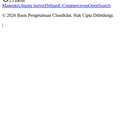
25 menit
Magento
Ubuntu Server
Debian
E-Commerce
vps
OpenSearch
©
2026
Basis Pengetahuan Cloudkilat. Hak Cipta Dilindungi.
|