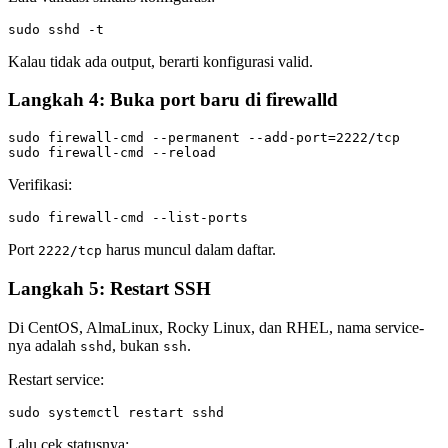
Kalau tidak ada output, berarti konfigurasi valid.
Langkah 4: Buka port baru di firewalld
sudo firewall-cmd --permanent --add-port=2222/tcp

Verifikasi:
Port
harus muncul dalam daftar.
2222/tcp
Langkah 5: Restart SSH
Di CentOS, AlmaLinux, Rocky Linux, dan RHEL, nama service-
nya adalah
, bukan
.
sshd
ssh
Restart service:
Lalu cek statusnya: