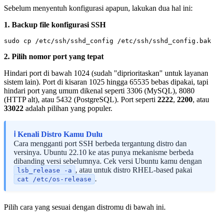
Sebelum menyentuh konfigurasi apapun, lakukan dua hal ini:
1. Backup file konfigurasi SSH
2. Pilih nomor port yang tepat
Hindari port di bawah 1024 (sudah "diprioritaskan" untuk layanan
sistem lain). Port di kisaran 1025 hingga 65535 bebas dipakai, tapi
hindari port yang umum dikenal seperti 3306 (MySQL), 8080
(HTTP alt), atau 5432 (PostgreSQL). Port seperti
2222
,
2200
, atau
33022
adalah pilihan yang populer.
ℹ️ Kenali Distro Kamu Dulu
Cara mengganti port SSH berbeda tergantung distro dan
versinya. Ubuntu 22.10 ke atas punya mekanisme berbeda
dibanding versi sebelumnya. Cek versi Ubuntu kamu dengan
, atau untuk distro RHEL-based pakai
lsb_release -a
.
cat /etc/os-release
Pilih cara yang sesuai dengan distromu di bawah ini.