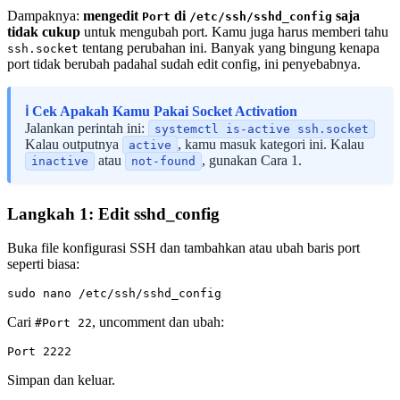
Dampaknya:
mengedit
di
saja
Port
/etc/ssh/sshd_config
tidak cukup
untuk mengubah port. Kamu juga harus memberi tahu
tentang perubahan ini. Banyak yang bingung kenapa
ssh.socket
port tidak berubah padahal sudah edit config, ini penyebabnya.
ℹ️ Cek Apakah Kamu Pakai Socket Activation
Jalankan perintah ini:
systemctl is-active ssh.socket
Kalau outputnya
, kamu masuk kategori ini. Kalau
active
atau
, gunakan Cara 1.
inactive
not-found
Langkah 1: Edit sshd_config
Buka file konfigurasi SSH dan tambahkan atau ubah baris port
seperti biasa:
Cari
, uncomment dan ubah:
#Port 22
Simpan dan keluar.