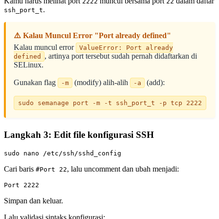
Kamu harus melihat port
muncul bersama port
dalam daftar
2222
22
.
ssh_port_t
⚠️ Kalau Muncul Error "Port already defined"
Kalau muncul error
ValueError: Port already
, artinya port tersebut sudah pernah didaftarkan di
defined
SELinux.
Gunakan flag
(modify) alih-alih
(add):
-m
-a
sudo semanage port -m -t ssh_port_t -p tcp 2222
Langkah 3: Edit file konfigurasi SSH
Cari baris
, lalu uncomment dan ubah menjadi:
#Port 22
Simpan dan keluar.
Lalu validasi sintaks konfigurasi: