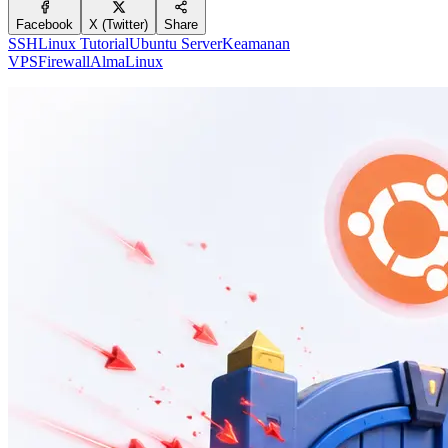
Facebook
X (Twitter)
Share
SSH
Linux Tutorial
Ubuntu Server
Keamanan
VPS
Firewall
AlmaLinux