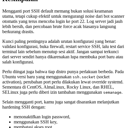
Mengganti port SSH default memang bukan solusi keamanan
utama, tetapi cukup efektif untuk mengurangi noise dari bot scanner
otomatis yang terus mencoba login ke port 22. Log server jadi jauh
lebih bersih, dan percobaan brute force acak biasanya langsung
berkurang drastis.
Kunci paling pentingnya adalah urutan konfigurasi yang benar:
validasi konfigurasi, buka firewall, restart service SSH, lalu test dari
terminal lain sebelum menutup sesi aktif. Jangan sampai terkunci
dari server sendiri hanya dikarenakan lupa membuka port baru atau
salah konfigurasi.
Perlu diingat juga bahwa tiap distro punya perlakuan berbeda. Pada
Ubuntu versi baru yang menggunakan
(socket
ssh.socket
activation), perubahan port perlu dilakukan lewat override systemd.
Sementara di CentOS, AlmaLinux, Rocky Linux, dan RHEL,
SELinux juga perlu diberi izin tambahan menggunakan
.
semanage
Selain mengganti port, kamu juga sangat disarankan melanjutkan
hardening SSH dengan:
menonaktifkan login password,
menggunakan SSH key,
membatasi akses root,