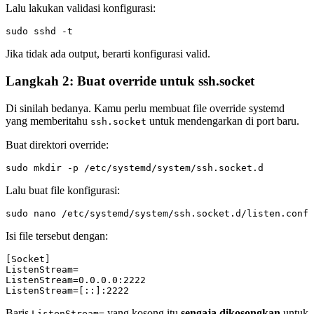
Lalu lakukan validasi konfigurasi:
Jika tidak ada output, berarti konfigurasi valid.
Langkah 2: Buat override untuk ssh.socket
Di sinilah bedanya. Kamu perlu membuat file override systemd
yang memberitahu
untuk mendengarkan di port baru.
ssh.socket
Buat direktori override:
Lalu buat file konfigurasi:
Isi file tersebut dengan:
[Socket]

ListenStream=

ListenStream=0.0.0.0:2222

Baris
yang kosong itu
sengaja dikosongkan
untuk
ListenStream=