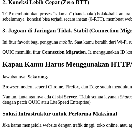
2. Koneksi Lebih Cepat (Zero RTT)
TCP membutuhkan proses "salaman" (handshake) bolak-balik antara 
sebelumnya, koneksi bisa terjadi secara instan (0-RTT), membuat websi
3. Jagoan di Jaringan Tidak Stabil (Connection Migr
Ini fitur favorit bagi pengguna
mobile
. Saat kamu beralih dari Wi-Fi 
QUIC memiliki fitur
Connection Migration
. Ia menggunakan ID kone
Kapan Kamu Harus Menggunakan HTTP/
Jawabannya:
Sekarang.
Browser modern seperti Chrome, Firefox, dan Edge sudah menduku
Namun, tantangannya ada di sisi
Server
. Tidak semua layanan
Share
dengan patch QUIC atau LiteSpeed Enterprise).
Solusi Infrastruktur untuk Performa Maksimal
Jika kamu mengelola website dengan trafik tinggi, toko online, ata