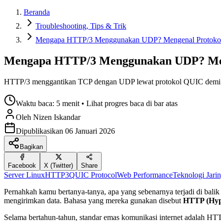
Beranda
Troubleshooting, Tips & Trik
Mengapa HTTP/3 Menggunakan UDP? Mengenal Protokol 
Mengapa HTTP/3 Menggunakan UDP? Meng
HTTP/3 menggantikan TCP dengan UDP lewat protokol QUIC demi kece
Waktu baca:
5 menit
• Lihat progres baca di bar atas
Oleh
Nizen
Iskandar
Dipublikasikan
06 Januari 2026
Bagikan
Facebook
X (Twitter)
Share
Server Linux
HTTP3
QUIC Protocol
Web Performance
Teknologi Jari
Pernahkah kamu bertanya-tanya, apa yang sebenarnya terjadi di bali
mengirimkan data. Bahasa yang mereka gunakan disebut
HTTP (Hype
Selama bertahun-tahun, standar emas komunikasi internet adalah HT