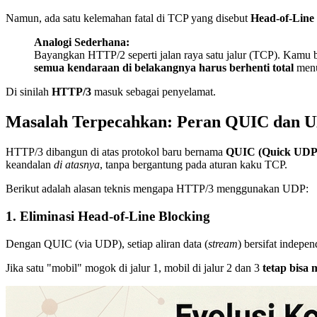
Namun, ada satu kelemahan fatal di TCP yang disebut
Head-of-Line
Analogi Sederhana:
Bayangkan HTTP/2 seperti jalan raya satu jalur (TCP). Kamu bis
semua kendaraan di belakangnya harus berhenti total
menu
Di sinilah
HTTP/3
masuk sebagai penyelamat.
Masalah Terpecahkan: Peran QUIC dan 
HTTP/3 dibangun di atas protokol baru bernama
QUIC (Quick UDP 
keandalan
di atasnya
, tanpa bergantung pada aturan kaku TCP.
Berikut adalah alasan teknis mengapa HTTP/3 menggunakan UDP:
1. Eliminasi Head-of-Line Blocking
Dengan QUIC (via UDP), setiap aliran data (
stream
) bersifat indepe
Jika satu "mobil" mogok di jalur 1, mobil di jalur 2 dan 3
tetap bisa