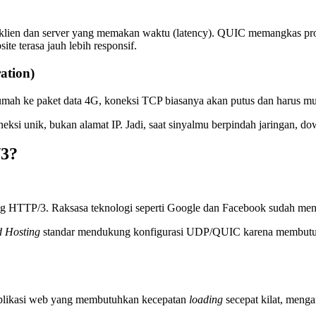
klien dan server yang memakan waktu (latency). QUIC memangkas prose
te terasa jauh lebih responsif.
ation)
rumah ke paket data 4G, koneksi TCP biasanya akan putus dan harus mul
ksi unik, bukan alamat IP. Jadi, saat sinyalmu berpindah jaringan, do
3?
ng HTTP/3. Raksasa teknologi seperti Google dan Facebook sudah m
d Hosting
standar mendukung konfigurasi UDP/QUIC karena membut
u aplikasi web yang membutuhkan kecepatan
loading
secepat kilat, meng