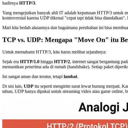
hadirnya
HTTP/3
.
Yang mengejutkan banyak ahli IT adalah keputusan HTTP/3 untuk
kontroversial karena UDP dikenal "cepat tapi tidak bisa diandalkan".
Mari kita bedah alasannya dan bagaimana perubahan ini bisa membua
TCP vs. UDP: Mengapa "Move On" itu Be
Untuk memahami HTTP/3, kita harus melihat sejarahnya:
Sejak era
HTTP/1.0
hingga
HTTP/2
, internet sangat bergantung pa
memastikan penerima ada di rumah (handshake). Setiap paket diperiks
Ini sangat aman dan teratur, tetapi
lambat
.
Di sisi lain,
UDP
itu seperti mengirim surat lewat burung merpati. Ka
tahun, UDP hanya dipakai untuk streaming video atau game online,