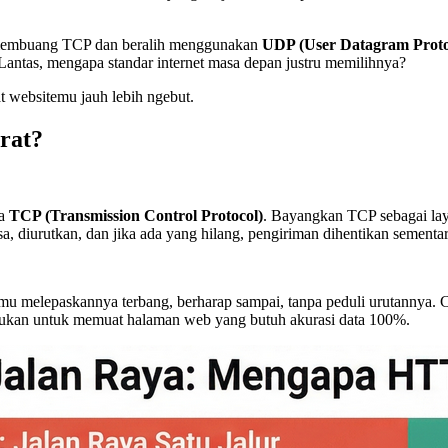
 membuang TCP dan beralih menggunakan
UDP (User Datagram Proto
 Lantas, mengapa standar internet masa depan justru memilihnya?
t websitemu jauh lebih ngebut.
rat?
da
TCP (Transmission Control Protocol)
. Bayangkan TCP sebagai laya
a, diurutkan, dan jika ada yang hilang, pengiriman dihentikan sementa
mu melepaskannya terbang, berharap sampai, tanpa peduli urutannya. Cep
 bukan untuk memuat halaman web yang butuh akurasi data 100%.