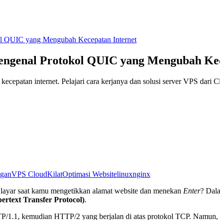
QUIC yang Mengubah Kecepatan Internet
enal Protokol QUIC yang Mengubah Kece
patan internet. Pelajari cara kerjanya dan solusi server VPS dari 
ngan
VPS CloudKilat
Optimasi Website
linux
nginx
k layar saat kamu mengetikkan alamat website dan menekan
Enter
? Dala
rtext Transfer Protocol)
.
TP/1.1, kemudian HTTP/2 yang berjalan di atas protokol TCP. Namun,