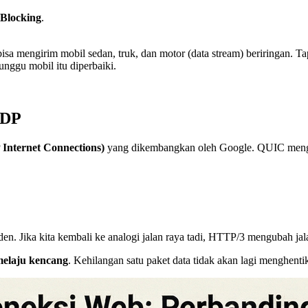
 Blocking
.
a mengirim mobil sedan, truk, dan motor (data stream) beriringan. Tap
nggu mobil itu diperbaiki.
UDP
Internet Connections)
yang dikembangkan oleh Google. QUIC meng
nden. Jika kita kembali ke analogi jalan raya tadi, HTTP/3 mengubah jala
 melaju kencang
. Kehilangan satu paket data tidak akan lagi menghent