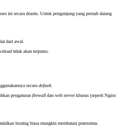
s ini secara drastis. Untuk pengunjung yang pernah datang
ai dari awal.
wnload tidak akan terputus.
enggunakannya secara
default
.
uhkan pengaturan
firewall
dan web server khusus (seperti Nginx
andalkan hosting biasa mungkin membatasi potensimu.