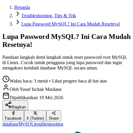
Beranda
Troubleshooting, Tips & Trik
Lupa Password MySQL? Ini Cara Mudah Resetnya!
Lupa Password MySQL? Ini Cara Mudah
Resetnya!
Panduan langkah demi langkah untuk reset password root MySQL
di Linux. Cocok untuk pengguna yang lupa password dan ingin
mengakses kembali database MySQL secara aman.
Waktu baca:
3 menit
• Lihat progres baca di bar atas
Oleh
Yusuf Ischak
Maulana
Dipublikasikan
19 Mei 2026
Bagikan
Facebook
X (Twitter)
Share
database
MySQL
troubleshooting