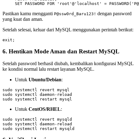
Pastikan kamu mengganti
dengan password
P@ssw0rd_Baru123!
yang kuat dan aman.
Setelah selesai, keluar dari MySQL menggunakan perintah berikut:
6. Hentikan Mode Aman dan Restart MySQL
Setelah password berhasil diubah, kembalikan konfigurasi MySQL
ke kondisi normal lalu restart layanan MySQL.
Untuk
Ubuntu/Debian
:
sudo systemctl revert mysql

sudo systemctl daemon-reload

Untuk
CentOS/RHEL
:
sudo systemctl revert mysqld

sudo systemctl daemon-reload
