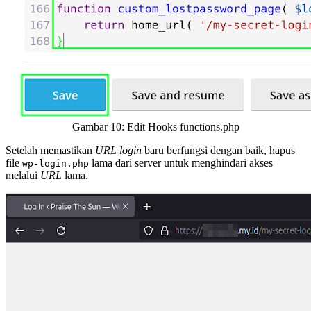
Gambar 10: Edit Hooks functions.php
Setelah memastikan
URL login
baru berfungsi dengan baik, hapus
file
lama dari server untuk menghindari akses
wp-login.php
melalui
URL
lama.