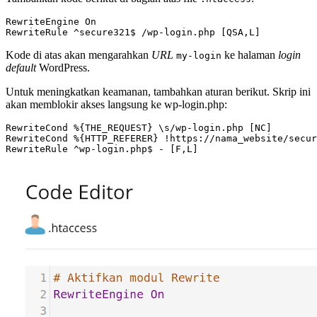
RewriteEngine On

Kode di atas akan mengarahkan
URL
ke halaman
login
my-login
default
WordPress.
Untuk meningkatkan keamanan, tambahkan aturan berikut. Skrip ini
akan memblokir akses langsung ke wp-login.php:
RewriteCond %{THE_REQUEST} \s/wp-login.php [NC]

RewriteCond %{HTTP_REFERER} !https://nama_website/secur