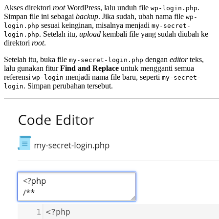
Akses direktori
root
WordPress, lalu unduh file
.
wp-login.php
Simpan file ini sebagai
backup
. Jika sudah, ubah nama file
wp-
sesuai keinginan, misalnya menjadi
login.php
my-secret-
. Setelah itu,
upload
kembali file yang sudah diubah ke
login.php
direktori
root
.
Setelah itu, buka file
dengan
editor
teks,
my-secret-login.php
lalu gunakan fitur
Find and Replace
untuk mengganti semua
referensi
menjadi nama file baru, seperti
wp-login
my-secret-
. Simpan perubahan tersebut.
login