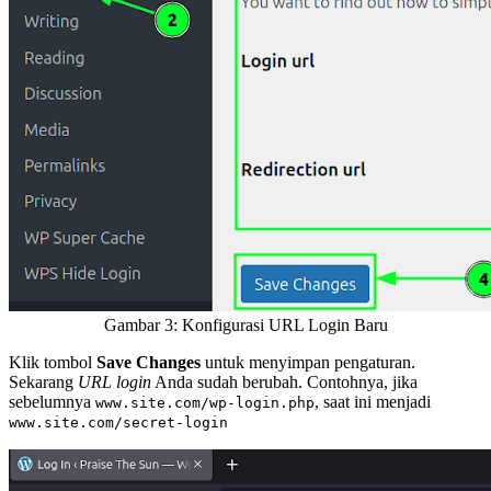
Gambar 3: Konfigurasi URL Login Baru
Klik tombol
Save Changes
untuk menyimpan pengaturan.
Sekarang
URL login
Anda sudah berubah. Contohnya, jika
sebelumnya
, saat ini menjadi
www.site.com/wp-login.php
www.site.com/secret-login