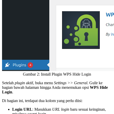
Gambar 2: Install Plugin WPS Hide Login
Setelah
plugin
aktif, buka menu
Settings >> General
. Gulir ke
bagian bawah halaman hingga Anda menemukan opsi
WPS Hide
Login
.
Di bagian ini, terdapat dua kolom yang perlu diisi:
Login URL
: Masukkan
URL login
baru sesuai keinginan,
misalnya
secret-login