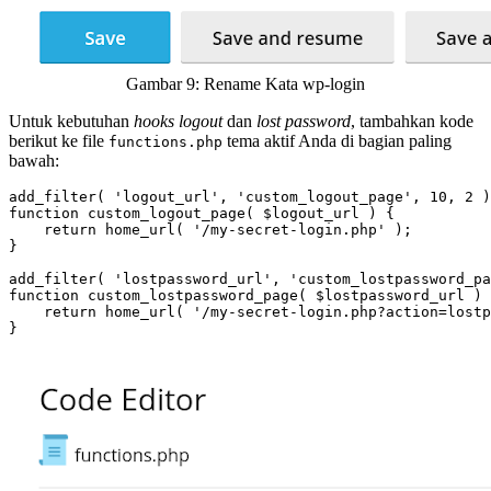
Gambar 9: Rename Kata wp-login
Untuk kebutuhan
hooks logout
dan
lost password
, tambahkan kode
berikut ke file
tema aktif Anda di bagian paling
functions.php
bawah:
add_filter( 'logout_url', 'custom_logout_page', 10, 2 )
function custom_logout_page( $logout_url ) {

    return home_url( '/my-secret-login.php' );

}

add_filter( 'lostpassword_url', 'custom_lostpassword_pa
function custom_lostpassword_page( $lostpassword_url ) 
    return home_url( '/my-secret-login.php?action=lostp