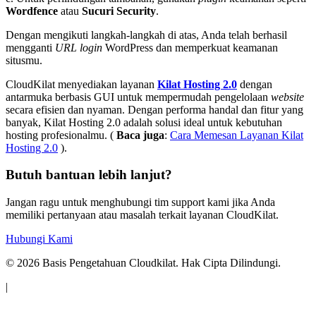
Wordfence
atau
Sucuri Security
.
Dengan mengikuti langkah-langkah di atas, Anda telah berhasil
mengganti
URL login
WordPress dan memperkuat keamanan
situsmu.
CloudKilat menyediakan layanan
Kilat Hosting 2.0
dengan
antarmuka berbasis GUI untuk mempermudah pengelolaan
website
secara efisien dan nyaman. Dengan performa handal dan fitur yang
banyak, Kilat Hosting 2.0 adalah solusi ideal untuk kebutuhan
hosting profesionalmu. (
Baca juga
:
Cara Memesan Layanan Kilat
Hosting 2.0
).
Butuh bantuan lebih lanjut?
Jangan ragu untuk menghubungi tim support kami jika Anda
memiliki pertanyaan atau masalah terkait layanan CloudKilat.
Hubungi Kami
©
2026
Basis Pengetahuan Cloudkilat. Hak Cipta Dilindungi.
|