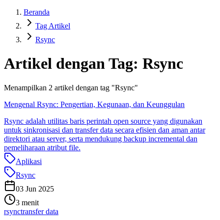
Beranda
Tag Artikel
Rsync
Artikel dengan Tag:
Rsync
Menampilkan
2
artikel dengan tag "
Rsync
"
Mengenal Rsync: Pengertian, Kegunaan, dan Keunggulan
Rsync adalah utilitas baris perintah open source yang digunakan
untuk sinkronisasi dan transfer data secara efisien dan aman antar
direktori atau server, serta mendukung backup incremental dan
pemeliharaan atribut file.
Aplikasi
Rsync
03 Jun 2025
3 menit
rsync
transfer data