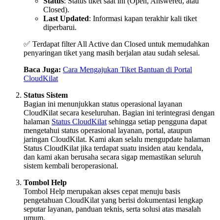
Status
: Status tiket saat ini (Open, Answered, atau
Closed).
Last Updated
: Informasi kapan terakhir kali tiket
diperbarui.
✅ Terdapat filter All Active dan Closed untuk memudahkan
penyaringan tiket yang masih berjalan atau sudah selesai.
Baca Juga:
Cara Mengajukan Tiket Bantuan di Portal
CloudKilat
Status Sistem
Bagian ini menunjukkan status operasional layanan
CloudKilat secara keseluruhan. Bagian ini terintegrasi dengan
halaman
Status CloudKilat
sehingga setiap pengguna dapat
mengetahui status operasional layanan, portal, ataupun
jaringan CloudKilat. Kami akan selalu mengupdate halaman
Status CloudKilat jika terdapat suatu insiden atau kendala,
dan kami akan berusaha secara sigap memastikan seluruh
sistem kembali beroperasional.
Tombol Help
Tombol Help merupakan akses cepat menuju basis
pengetahuan CloudKilat yang berisi dokumentasi lengkap
seputar layanan, panduan teknis, serta solusi atas masalah
umum.