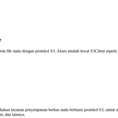
e
la file statis dengan protokol S3. Akses mudah lewat S3Client seper
akan layanan penyimpanan berkas statis berbasis protokol S3, untuk
r, dan lainnya.