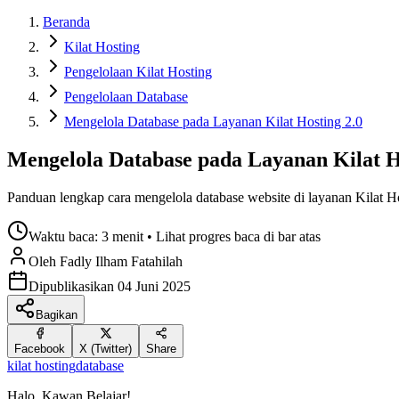
Beranda
Kilat Hosting
Pengelolaan Kilat Hosting
Pengelolaan Database
Mengelola Database pada Layanan Kilat Hosting 2.0
Mengelola Database pada Layanan Kilat H
Panduan lengkap cara mengelola database website di layanan Kilat Ho
Waktu baca:
3 menit
• Lihat progres baca di bar atas
Oleh
Fadly Ilham
Fatahilah
Dipublikasikan
04 Juni 2025
Bagikan
Facebook
X (Twitter)
Share
kilat hosting
database
Halo, Kawan Belajar!