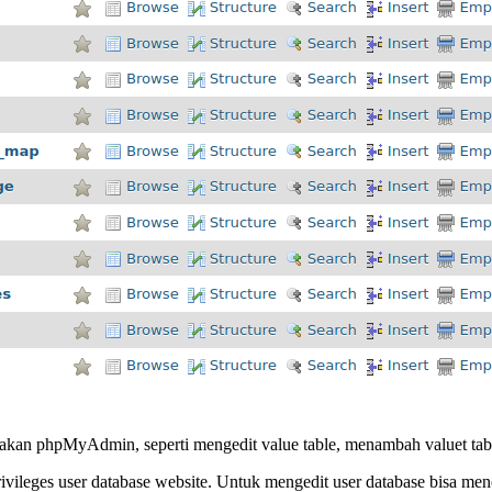
n phpMyAdmin, seperti mengedit value table, menambah valuet table, 
rivileges user database website. Untuk mengedit user database bisa me