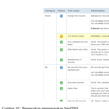
Gambar 10 : Pengecekan menggunakan IntoDNS