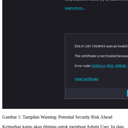
Gambar 1: Tampilan Warning: Potential Security Risk Ahead
Kemudian kamu akan diminta untuk membuat Admin User. Isi data