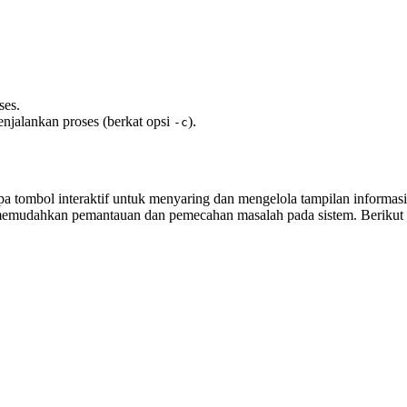
ses.
njalankan proses (berkat opsi
).
-c
a tombol interaktif untuk menyaring dan mengelola tampilan informa
a memudahkan pemantauan dan pemecahan masalah pada sistem. Berikut