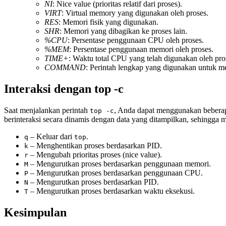
NI
: Nice value (prioritas relatif dari proses).
VIRT
: Virtual memory yang digunakan oleh proses.
RES
: Memori fisik yang digunakan.
SHR
: Memori yang dibagikan ke proses lain.
%CPU
: Persentase penggunaan CPU oleh proses.
%MEM
: Persentase penggunaan memori oleh proses.
TIME+
: Waktu total CPU yang telah digunakan oleh pro
COMMAND
: Perintah lengkap yang digunakan untuk me
Interaksi dengan top -c
Saat menjalankan perintah
, Anda dapat menggunakan beberap
top -c
berinteraksi secara dinamis dengan data yang ditampilkan, sehingg
– Keluar dari
.
q
top
– Menghentikan proses berdasarkan PID.
k
– Mengubah prioritas proses (nice value).
r
– Mengurutkan proses berdasarkan penggunaan memori.
M
– Mengurutkan proses berdasarkan penggunaan CPU.
P
– Mengurutkan proses berdasarkan PID.
N
– Mengurutkan proses berdasarkan waktu eksekusi.
T
Kesimpulan