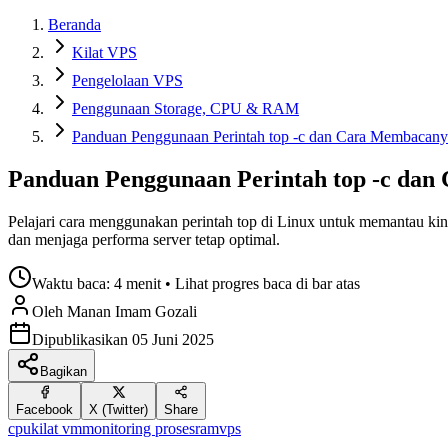
Beranda
Kilat VPS
Pengelolaan VPS
Penggunaan Storage, CPU & RAM
Panduan Penggunaan Perintah top -c dan Cara Membacany
Panduan Penggunaan Perintah top -c da
Pelajari cara menggunakan perintah top di Linux untuk memantau kin
dan menjaga performa server tetap optimal.
Waktu baca:
4 menit
• Lihat progres baca di bar atas
Oleh
Manan Imam
Gozali
Dipublikasikan
05 Juni 2025
Bagikan
Facebook
X (Twitter)
Share
cpu
kilat vm
monitoring proses
ram
vps