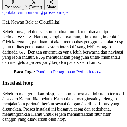
Facebook
X (Twitter)
Share
cpu
kilat vm
monitoring proses
ram
vps
Hai, Kawan Belajar CloudKilat!
Sebelumnya, telah disajikan panduan untuk membaca output
perintah
. Namun, tampilannya mungkin kurang interaktif.
top -c
Oleh karena itu, panduan ini akan membahas penggunaan alat
,
htop
yaitu utilitas pemantauan sistem interaktif yang lebih canggih
daripada
. Dengan antarmuka yang lebih berwarna dan navigasi
top
yang lebih intuitif,
memudahkan pengguna untuk memantau
htop
dan mengelola proses yang berjalan pada sistem Linux.
Baca Juga:
Panduan Penggunaan Perintah top -c
Instalasi htop
Sebelum menggunakan
htop
, pastikan bahwa alat ini sudah terinstal
di sistem Kamu. Jika belum, Kamu dapat menginstalnya dengan
menjalankan perintah berikut sesuai dengan distribusi Linux yang
digunakan. Proses instalasi ini biasanya cepat dan sederhana,
memungkinkan Kamu untuk segera memanfaatkan fitur-fitur
canggih yang ditawarkan oleh
htop
.