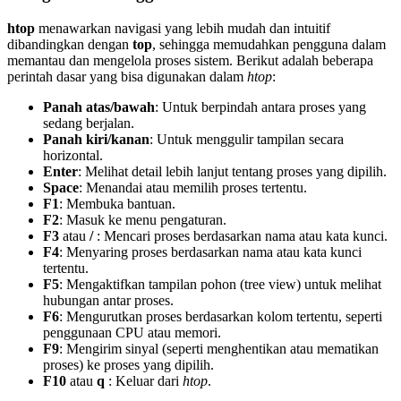
htop
menawarkan navigasi yang lebih mudah dan intuitif
dibandingkan dengan
top
, sehingga memudahkan pengguna dalam
memantau dan mengelola proses sistem. Berikut adalah beberapa
perintah dasar yang bisa digunakan dalam
htop
:
Panah atas/bawah
: Untuk berpindah antara proses yang
sedang berjalan.
Panah kiri/kanan
: Untuk menggulir tampilan secara
horizontal.
Enter
: Melihat detail lebih lanjut tentang proses yang dipilih.
Space
: Menandai atau memilih proses tertentu.
F1
: Membuka bantuan.
F2
: Masuk ke menu pengaturan.
F3
atau
/
: Mencari proses berdasarkan nama atau kata kunci.
F4
: Menyaring proses berdasarkan nama atau kata kunci
tertentu.
F5
: Mengaktifkan tampilan pohon (tree view) untuk melihat
hubungan antar proses.
F6
: Mengurutkan proses berdasarkan kolom tertentu, seperti
penggunaan CPU atau memori.
F9
: Mengirim sinyal (seperti menghentikan atau mematikan
proses) ke proses yang dipilih.
F10
atau
q
: Keluar dari
htop
.